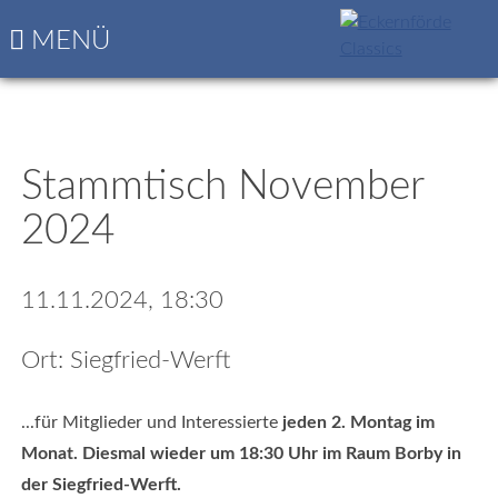
Navigation
Startseite
MENÜ
überspringen
Die
nächsten
Classics
Programm
&
Stammtisch November
Nennungsbogen
2024
11.11.2024, 18:30
Ort: Siegfried-Werft
...für Mitglieder und Interessierte
jeden 2. Montag im
Monat. Diesmal wieder um 18:30 Uhr im Raum Borby in
der Siegfried-Werft.