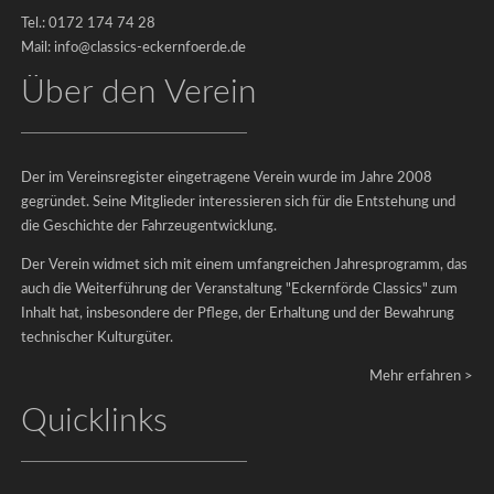
2022
Tel.: 0172 174 74 28
Classics
Mail: info@classics-eckernfoerde.de
2019
Über den Verein
Classics
2017
Classics
Der im Vereinsregister eingetragene Verein wurde im Jahre 2008
2015
gegründet. Seine Mitglieder interessieren sich für die Entstehung und
Classics
die Geschichte der Fahrzeugentwicklung.
2013
Der Verein widmet sich mit einem umfangreichen Jahresprogramm, das
Galerien-
auch die Weiterführung der Veranstaltung "Eckernförde Classics" zum
Archiv
Inhalt hat, insbesondere der Pflege, der Erhaltung und der Bewahrung
&
technischer Kulturgüter.
Raritäten
Mehr erfahren >
Quicklinks