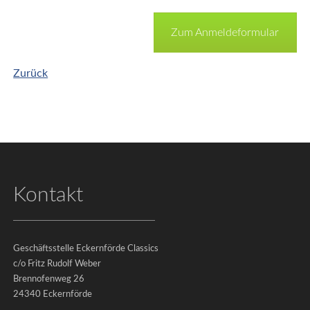
Impressum
Zum Anmeldeformular
|
Datenschutz
Zurück
©
2026
-
Eckernförde
Classics
e.V.
Kontakt
Rückblick
Geschäftsstelle Eckernförde Classics
c/o Fritz Rudolf Weber
&
Brennofenweg 26
Fotogalerien
24340 Eckernförde
Classics