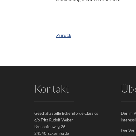
2015
Classics
Impressum
2013
|
Galerien-
Datenschutz
Archiv
Zurück
©
&
2026
Raritäten
-
Der
Verein
Eckernförde
Der
Classics
Vorstand
e.V.
Kontakt
Übe
Mitgliedschaft
Förderer
Aktuelles
Veranstaltungen
Geschäftsstelle Eckernförde Classics
Der im V
Kontakt
c/o Fritz Rudolf Weber
interess
Brennofenweg 26
Der Vere
24340 Eckernförde