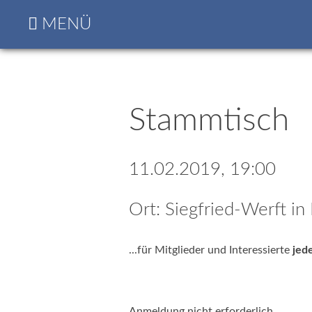
Navigation
Startseite
MENÜ
überspringen
Die
nächsten
Classics
Programm
&
Stammtisch
Nennungsbogen
Rückblick
&
11.02.2019, 19:00
Fotogalerien
Classics
Ort: Siegfried-Werft in
2022
Classics
2019
...für Mitglieder und Interessierte
jede
Classics
2017
Classics
Anmeldung nicht erforderlich.