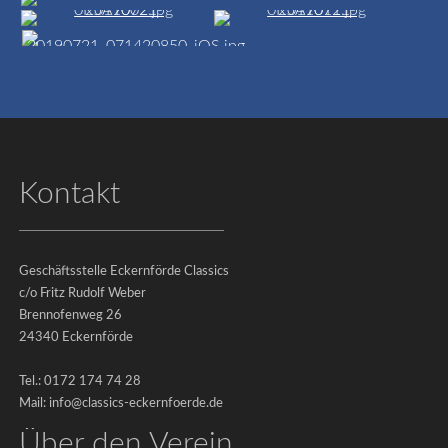
Der
Verein
Der
Vorstand
Mitgliedschaft
Kontakt
Förderer
Geschäftsstelle Eckernförde Classics
c/o Fritz Rudolf Weber
Brennofenweg 26
24340 Eckernförde
Tel.: 0172 174 74 28
Mail: info@classics-eckernfoerde.de
Über den Verein