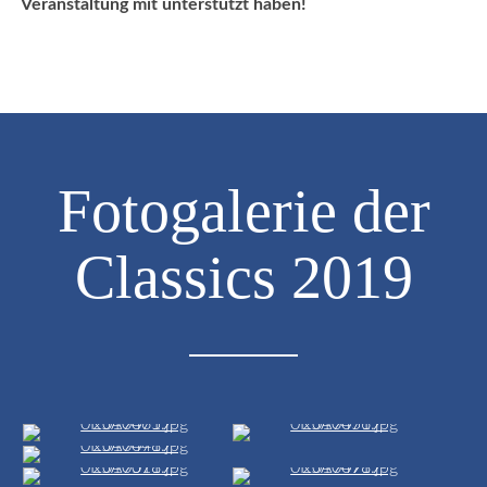
Veranstaltung mit unterstützt haben!
2022
Classics
2019
Classics
2017
Classics
2015
Fotogalerie der
Classics
2013
Classics 2019
Galerien-
Archiv
&
Raritäten