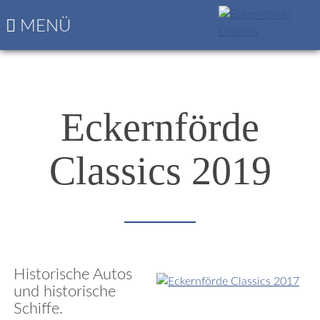
Navigation
Startseite
MENÜ
überspringen
Die
nächsten
Classics
Programm
&
Eckernförde
Nennungsbogen
Classics 2019
Historische Autos
und historische
Schiffe.