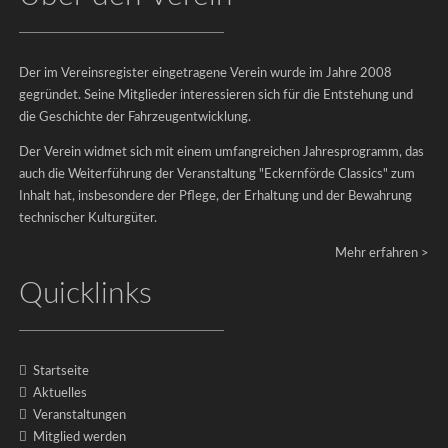
Der im Vereinsregister eingetragene Verein wurde im Jahre 2008
Impressum
gegründet. Seine Mitglieder interessieren sich für die Entstehung und
|
die Geschichte der Fahrzeugentwicklung.
Datenschutz
Der Verein widmet sich mit einem umfangreichen Jahresprogramm, das
©
auch die Weiterführung der Veranstaltung "Eckernförde Classics" zum
2026
Inhalt hat, insbesondere der Pflege, der Erhaltung und der Bewahrung
-
technischer Kulturgüter.
Eckernförde
Mehr erfahren >
Classics
Quicklinks
e.V.
Startseite
Aktuelles
Aktuelles
Veranstaltungen
Veranstaltungen
Mitglied werden
Kontakt