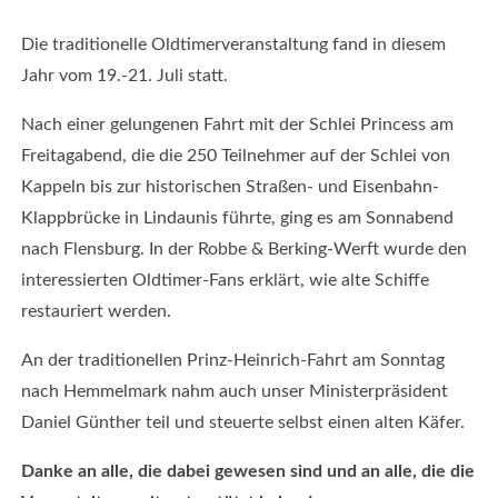
Die traditionelle Oldtimerveranstaltung fand in diesem
Impressum
Jahr vom 19.-21. Juli statt.
|
Datenschutz
Nach einer gelungenen Fahrt mit der Schlei Princess am
©
Freitagabend, die die 250 Teilnehmer auf der Schlei von
2026
Kappeln bis zur historischen Straßen- und Eisenbahn-
-
Klappbrücke in Lindaunis führte, ging es am Sonnabend
Eckernförde
nach Flensburg. In der Robbe & Berking-Werft wurde den
Classics
interessierten Oldtimer-Fans erklärt, wie alte Schiffe
e.V.
restauriert werden.
An der traditionellen Prinz-Heinrich-Fahrt am Sonntag
nach Hemmelmark nahm auch unser Ministerpräsident
Rückblick
Daniel Günther teil und steuerte selbst einen alten Käfer.
&
Fotogalerien
Danke an alle, die dabei gewesen sind und an alle, die die
Classics