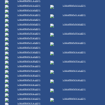
Impressum
|
Datenschutz
©
2026
-
Eckernförde
Classics
e.V.